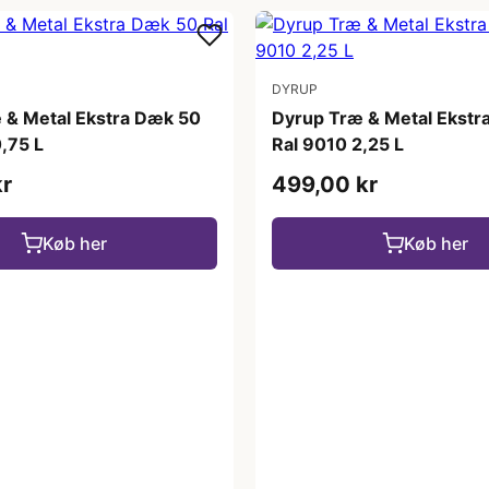
DYRUP
 & Metal Ekstra Dæk 50
Dyrup Træ & Metal Ekstr
,75 L
Ral 9010 2,25 L
kr
499,00 kr
Køb her
Køb her