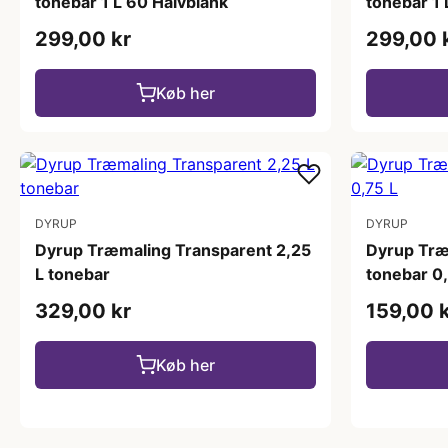
tonebar 1 L 60 Halvblank
tonebar 1 
299,00 kr
299,00 
Køb her
DYRUP
DYRUP
Dyrup Træmaling Transparent 2,25
Dyrup Træ
L tonebar
tonebar 0
329,00 kr
159,00 
Køb her