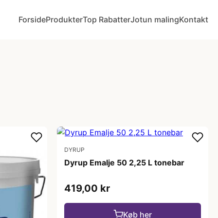
Forside
Produkter
Top Rabatter
Jotun maling
Kontakt
DYRUP
Dyrup Emalje 50 2,25 L tonebar
419,00 kr
Køb her