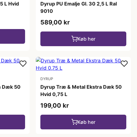
5 L Hvid
Dyrup PU Emalje Gl. 30 2,5 L Ral
9010
589,00 kr
Køb her
DYRUP
a Dæk 50
Dyrup Træ & Metal Ekstra Dæk 50
Hvid 0,75 L
199,00 kr
Køb her