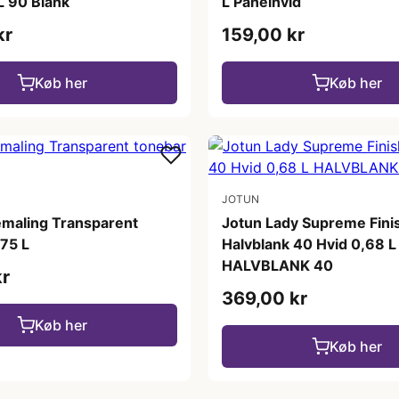
L 90 Blank
L Panelhvid
kr
159,00 kr
Køb her
Køb her
JOTUN
maling Transparent
Jotun Lady Supreme Fini
,75 L
Halvblank 40 Hvid 0,68 L
HALVBLANK 40
kr
369,00 kr
Køb her
Køb her