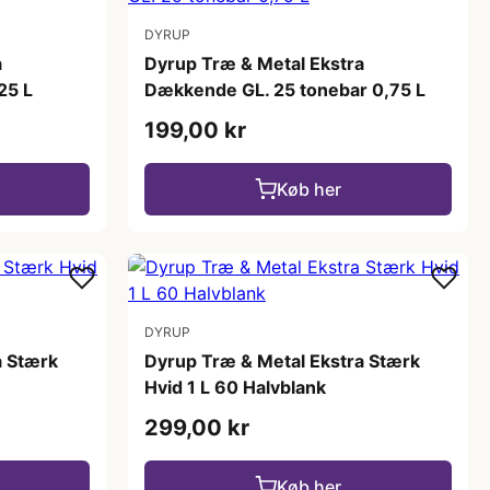
DYRUP
a
Dyrup Træ & Metal Ekstra
25 L
Dækkende GL. 25 tonebar 0,75 L
199,00 kr
Køb her
DYRUP
a Stærk
Dyrup Træ & Metal Ekstra Stærk
Hvid 1 L 60 Halvblank
299,00 kr
Køb her