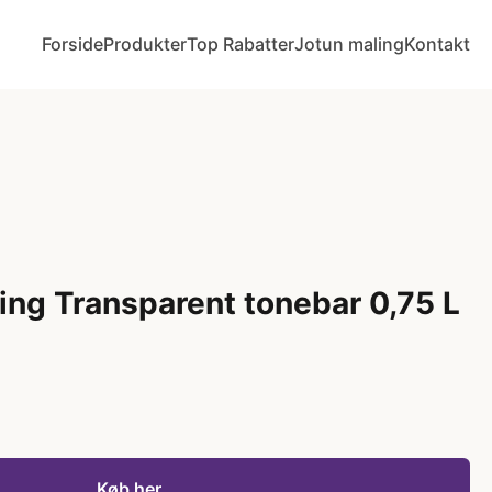
Forside
Produkter
Top Rabatter
Jotun maling
Kontakt
ng Transparent tonebar 0,75 L
Køb her