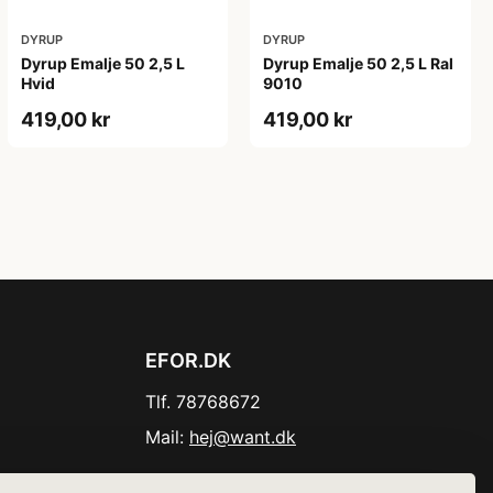
DYRUP
DYRUP
Dyrup Emalje 50 2,5 L
Dyrup Emalje 50 2,5 L Ral
Hvid
9010
419,00 kr
419,00 kr
EFOR.DK
Tlf. 78768672
Mail:
hej@want.dk
Cookie- og privatlivspolitik