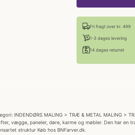
Fri fragt over kr. 499
1-3 dages levering
14 dages returret
Kategori: INDENDØRS MALING > TRÆ & METAL MALING > TRÆ
er, vægge, paneler, døre, karme og møbler. Den har en tra
nsartet struktur Køb hos BNFarver.dk.