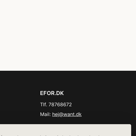
EFOR.DK
Tlf. 78768672
Mail:
hej@want.dk
Cookie- og privatlivspolitik