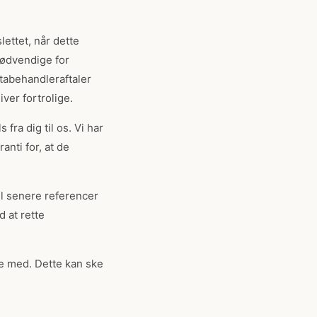
slettet, når dette
nødvendige for
atabehandleraftaler
ver fortrolige.
fra dig til os. Vi har
nti for, at de
 senere referencer
 at rette
nde med. Dette kan ske