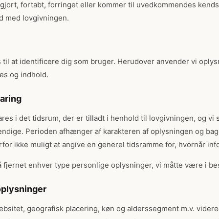
liggjort, fortabt, forringet eller kommer til uvedkommendes kends
id med lovgivningen.
il at identificere dig som bruger. Herudover anvender vi oplysn
es og indhold.
aring
s i det tidsrum, der er tilladt i henhold til lovgivningen, og vi 
endige. Perioden afhænger af karakteren af oplysningen og ba
for ikke muligt at angive en generel tidsramme for, hvornår inf
få fjernet enhver type personlige oplysninger, vi måtte være i be
oplysninger
bsitet, geografisk placering, køn og alderssegment m.v. videregi