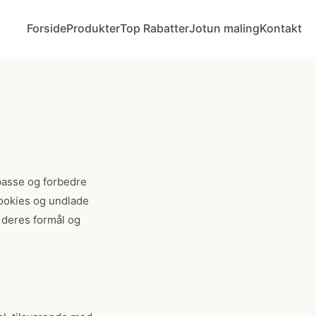
Forside
Produkter
Top Rabatter
Jotun maling
Kontakt
passe og forbedre
cookies og undlade
, deres formål og