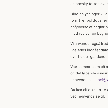
databeskyttelsesloven
Dine oplysninger vil al
formål er opfyldt elle
opfyldelse af bogførin
med revisor og boghold
Vi anvender også tredj
ligeledes indgået data
overholder gældende 
Vær opmærksom på at
og det løbende samarb
henvendelse til
hej@w
Du kan altid kontakte 
ved henvendelse til: