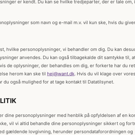
ninger er kendt. Du kan se hvilke tredjeparter, der er tale om, i
noplysninger som navn og e-mail m.v. vil kun ske, hvis du giver
plyst, hvilke personoplysninger, vi behandler om dig. Du kan desu
ysninger anvendes. Du kan også tilbagekalde dit samtykke til, a
is de oplysninger, der behandles om dig, er forkerte har du ret ti
else herom kan ske til
hej@want.dk
. Hvis du vil klage over vore
 du også mulighed for at tage kontakt til Datatilsynet.
LITIK
r dine personoplysninger med henblik på opfyldelsen af en kont
ke, vil vi altid behandle dine personoplysninger sikkert og fortro
d gældende lovgivning, herunder persondataforordningen og