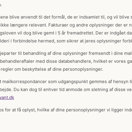
.
ene blive anvendt til det formål, de er indsamlet til, og vil blive 
r ikke længere relevant. Fakturaer og andre oplysninger der er 
gsloven vil dog blive gemt i 5 år fremadrettet. Der er indgået d
eri i forbindelse hermed, som sikrer at jeres oplysninger forbli
eparter til behandling af dine oplysninger fremsendt i dine mails 
behandleraftaler med disse databehandlere, hvilket er vores gara
regler om beskyttelse af dine personoplysninger.
 mailkorrespondancer som udgangspunkt gemmes af hensyn til
ejde. Du kan dog til enhver tid anmode om sletning af disse ved
ant.dk
os for at få oplyst, hvilke af dine personoplysninger vi ligger i