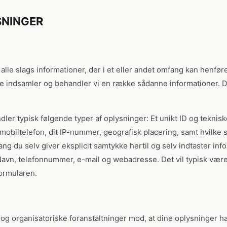
NINGER
lle slags informationer, der i et eller andet omfang kan henføres
e indsamler og behandler vi en række sådanne informationer. De
ler typisk følgende typer af oplysninger: Et unikt ID og teknis
 mobiltelefon, dit IP-nummer, geografisk placering, samt hvilke s
fang du selv giver eksplicit samtykke hertil og selv indtaster in
vn, telefonnummer, e-mail og webadresse. Det vil typisk være
formularen.
e og organisatoriske foranstaltninger mod, at dine oplysninger hæ