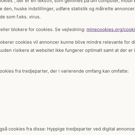
okies", der er en tekstfil, som gemmes på din computer, mobil 
 den, huske indstillinger, udføre statistik og målrette annoncer
de som f.eks. virus.
e eller blokere for cookies. Se vejledning:
minecookies.org/cook
blokerer cookies vil annoncer kunne blive mindre relevante for 
den risikere at websitet ikke fungerer optimalt samt at der er 
ookies fra tredjeparter, der i varierende omfang kan omfatte:
gså cookies fra disse: Hyppige tredjeparter ved digital annonce