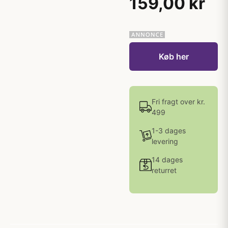
159,00 kr
Køb her
Fri fragt over kr.
499
1-3 dages
levering
14 dages
returret