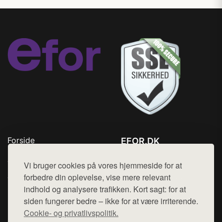
Forside
EFOR.DK
Produkter
Tlf. 78768672
Top Rabatter
Vi bruger cookies på vores hjemmeside for at
Mail:
hej@want.dk
Jotun maling
forbedre din oplevelse, vise mere relevant
Kontakt
indhold og analysere trafikken. Kort sagt: for at
Cookie- og privatlivspolitik
siden fungerer bedre – ikke for at være irriterende.
Cookie- og privatlivspolitik.