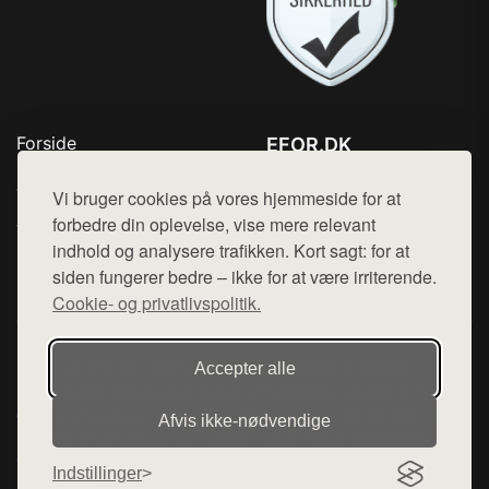
Forside
EFOR.DK
Produkter
Tlf. 78768672
Top Rabatter
Vi bruger cookies på vores hjemmeside for at
Mail:
hej@want.dk
Jotun maling
forbedre din oplevelse, vise mere relevant
Kontakt
indhold og analysere trafikken. Kort sagt: for at
Cookie- og privatlivspolitik
siden fungerer bedre – ikke for at være irriterende.
Cookie- og privatlivspolitik.
Denne side er en del af want.dk, der udgiver en række
Accepter alle
hjemmesider med præsentation af forskellige produkter fra
diverse webshops. Der sælges ikke varer fra denne side - vi
Afvis ikke‑nødvendige
henviser til de shops, som sælger varen. Vi har heller ikke
varerne på lager.
Indstillinger