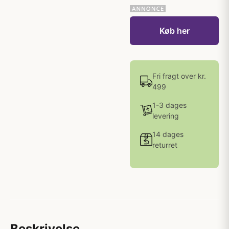
Køb her
Fri fragt over kr.
499
1-3 dages
levering
14 dages
returret
Beskrivelse