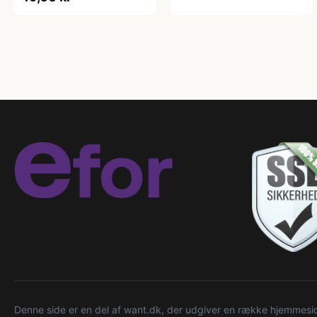
Denne side er en del af want.dk, der udgiver en række hjemmeside