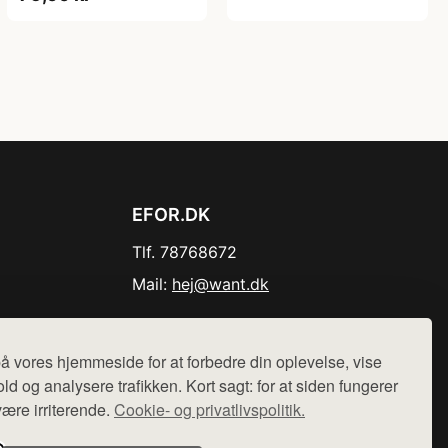
EFOR.DK
Tlf. 78768672
Mail:
hej@want.dk
Cookie- og privatlivspolitik
å vores hjemmeside for at forbedre din oplevelse, vise
ld og analysere trafikken. Kort sagt: for at siden fungerer
være irriterende.
Cookie- og privatlivspolitik.
r sælges ikke varer fra denne side - vi henviser til de shops,