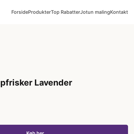
Forside
Produkter
Top Rabatter
Jotun maling
Kontakt
opfrisker Lavender
Køb her