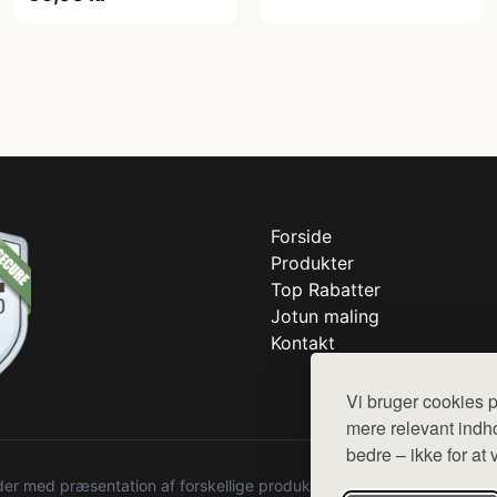
Forside
Produkter
Top Rabatter
Jotun maling
Kontakt
Vi bruger cookies p
mere relevant indho
bedre – ikke for at 
r med præsentation af forskellige produkter fra diverse webshops. De