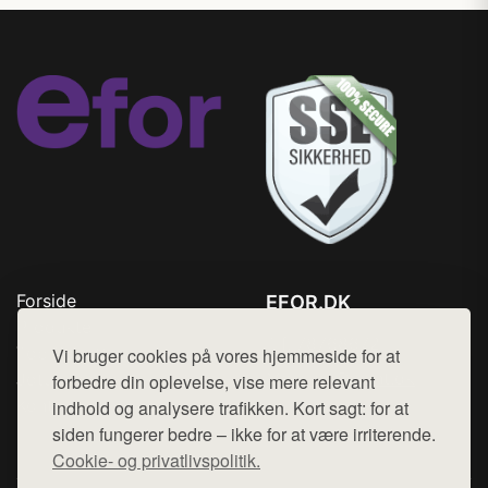
Forside
EFOR.DK
Produkter
Tlf. 78768672
Top Rabatter
Vi bruger cookies på vores hjemmeside for at
Mail:
hej@want.dk
Jotun maling
forbedre din oplevelse, vise mere relevant
Kontakt
indhold og analysere trafikken. Kort sagt: for at
Cookie- og privatlivspolitik
siden fungerer bedre – ikke for at være irriterende.
Cookie- og privatlivspolitik.