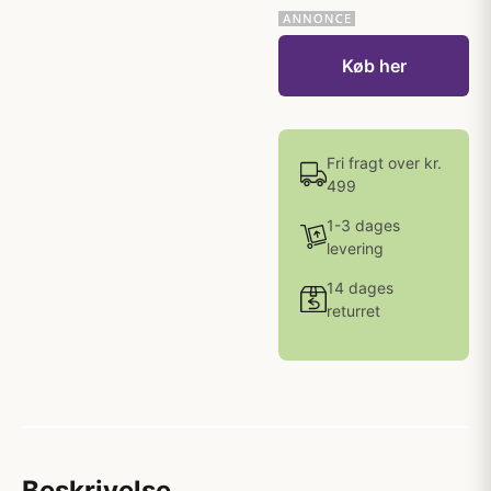
Køb her
Fri fragt over kr.
499
1-3 dages
levering
14 dages
returret
Beskrivelse