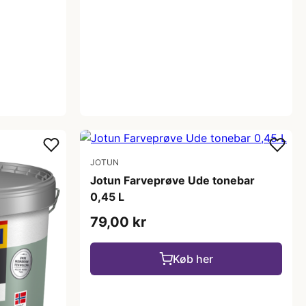
JOTUN
Jotun Farveprøve Ude tonebar
0,45 L
79,00 kr
Køb her