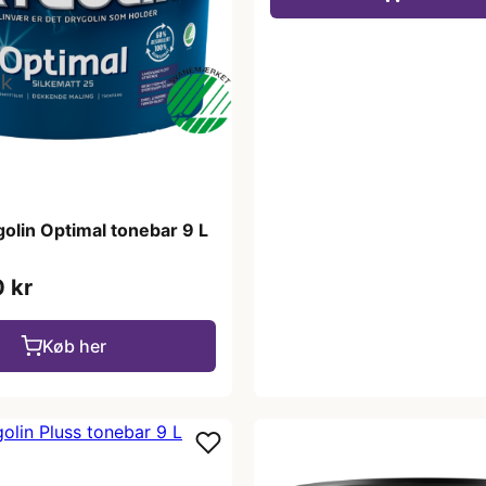
olin Optimal tonebar 9 L
 kr
Køb her