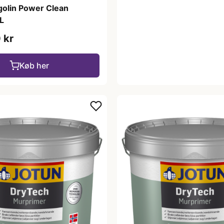
golin Power Clean
L
 kr
Køb her