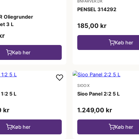
BNFARVER.DK
PENSEL 314292
IR Oliegrunder
et 3 L
185,00 kr
kr
Køb her
Køb her
SIOO:X
 1:2 5 L
Sioo Panel 2:2 5 L
 kr
1.249,00 kr
Køb her
Køb her