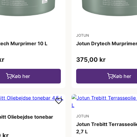
JOTUN
tech Murprimer 10 L
Jotun Drytech Murprimer
kr
375,00 kr
Køb her
Køb her
itt Oliebejdse tonebar
JOTUN
Jotun Trebitt Terrasseol
2,7 L
 kr