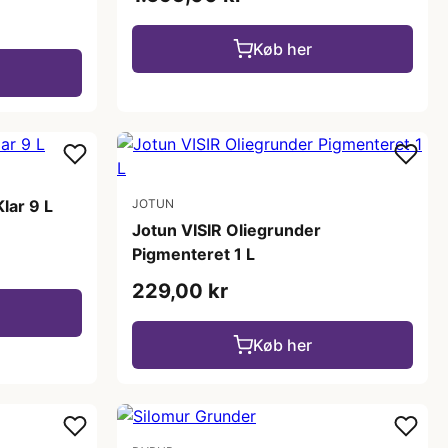
Køb her
lar 9 L
JOTUN
Jotun VISIR Oliegrunder
Pigmenteret 1 L
229,00 kr
Køb her