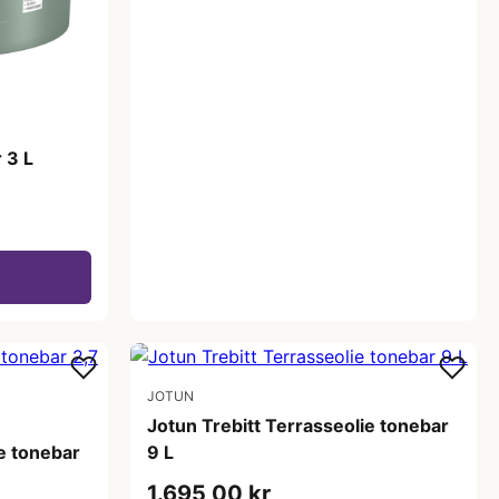
 3 L
JOTUN
Jotun Trebitt Terrasseolie tonebar
ie tonebar
9 L
1.695,00 kr