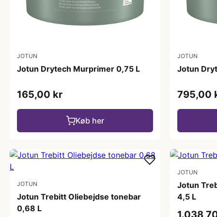
JOTUN
JOTUN
Jotun Drytech Murprimer 0,75 L
Jotun Dry
165,00 kr
795,00 
Køb her
JOTUN
JOTUN
Jotun Treb
Jotun Trebitt Oliebejdse tonebar
4,5 L
0,68 L
1.038,70