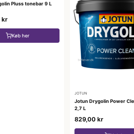
olin Pluss tonebar 9 L
 kr
Køb her
JOTUN
Jotun Drygolin Power Cl
2,7 L
829,00 kr