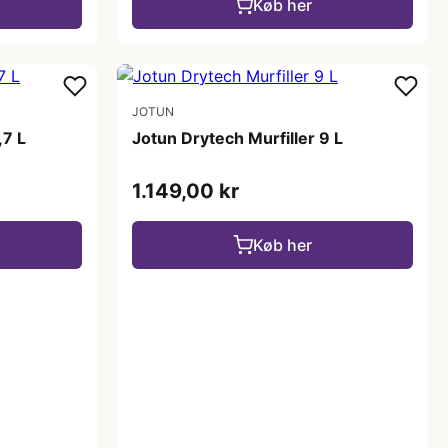
Køb her
JOTUN
,7 L
Jotun Drytech Murfiller 9 L
1.149,00 kr
Køb her