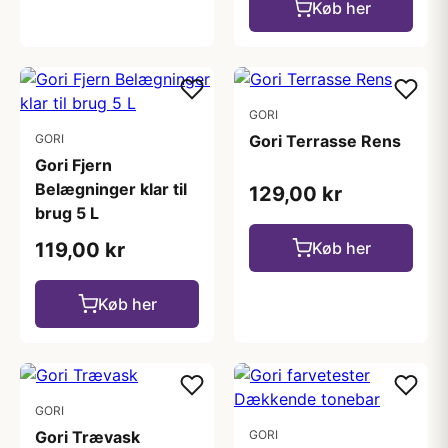
Køb her
GORI
GORI
Gori Terrasse Rens
Gori Fjern
Belægninger klar til
129,00 kr
brug 5 L
119,00 kr
Køb her
Køb her
GORI
Gori Trævask
GORI