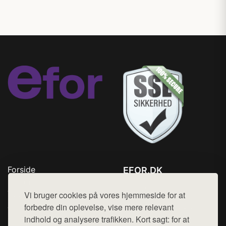
Forside
EFOR.DK
Produkter
Tlf. 78768672
Top Rabatter
Vi bruger cookies på vores hjemmeside for at
Mail:
hej@want.dk
Jotun maling
forbedre din oplevelse, vise mere relevant
Kontakt
indhold og analysere trafikken. Kort sagt: for at
Cookie- og privatlivspolitik