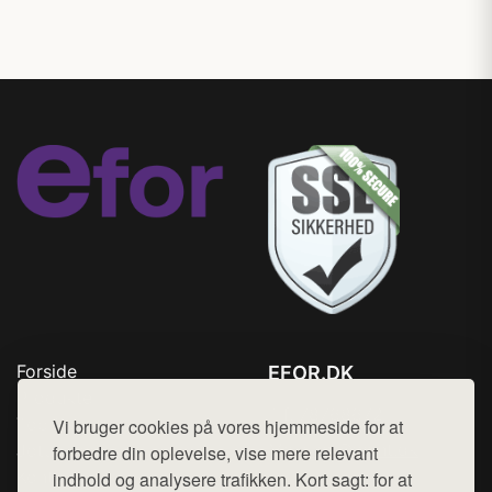
Forside
EFOR.DK
Produkter
Tlf. 78768672
Top Rabatter
Vi bruger cookies på vores hjemmeside for at
Mail:
hej@want.dk
Jotun maling
forbedre din oplevelse, vise mere relevant
Kontakt
indhold og analysere trafikken. Kort sagt: for at