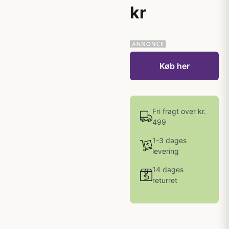
kr
Køb her
Fri fragt over kr.
499
1-3 dages
levering
14 dages
returret