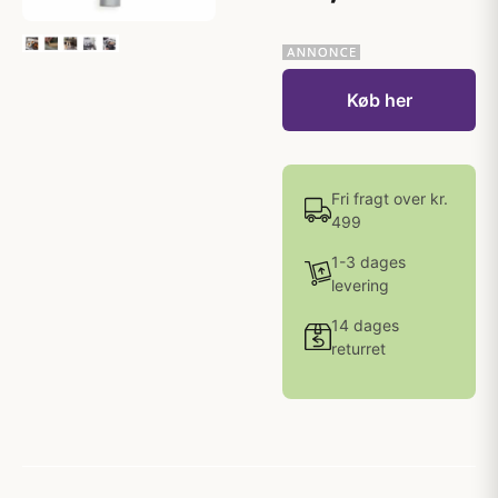
Køb her
Fri fragt over kr.
499
1-3 dages
levering
14 dages
returret