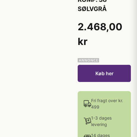
SØLVGRÅ
2.468,00
kr
Køb her
Fri fragt over kr.
499
1-3 dages
levering
14 dages