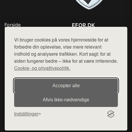
Forside
EFOR.DK
Produkter
Tlf. 78768672
Top Rabatter
Vi bruger cookies på vores hjemmeside for at
Mail:
hej@want.dk
Jotun maling
forbedre din oplevelse, vise mere relevant
Kontakt
indhold og analysere trafikken. Kort sagt: for at
Cookie- og privatlivspolitik
siden fungerer bedre – ikke for at være irriterende.
Cookie- og privatlivspolitik.
Denne side er en del af want.dk, der udgiver en række
Accepter alle
hjemmesider med præsentation af forskellige produkter fra
diverse webshops. Der sælges ikke varer fra denne side - vi
Afvis ikke‑nødvendige
henviser til de shops, som sælger varen. Vi har heller ikke
varerne på lager.
Indstillinger
© 2026 efor.dk. Alle rettigheder forbeholdes.