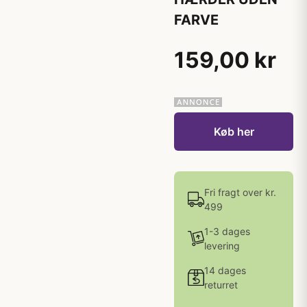
FARVE
159,00 kr
Køb her
Fri fragt over kr.
499
1-3 dages
levering
14 dages
returret