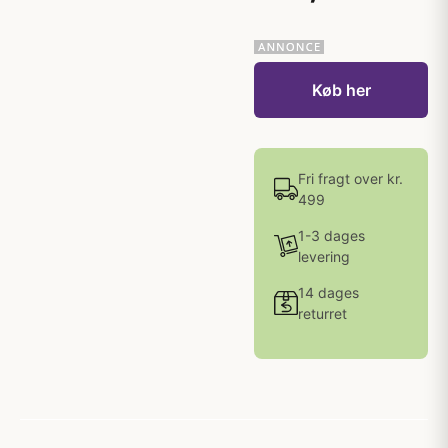
Køb her
Fri fragt over kr.
499
1-3 dages
levering
14 dages
returret