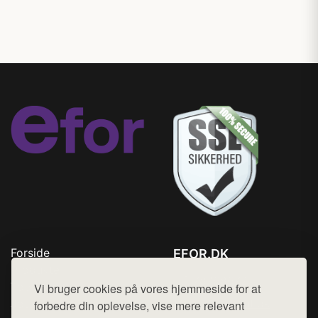
Forside
EFOR.DK
Produkter
Tlf. 78768672
Top Rabatter
Vi bruger cookies på vores hjemmeside for at
Mail:
hej@want.dk
Jotun maling
forbedre din oplevelse, vise mere relevant