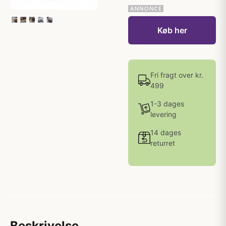
Køb her
Fri fragt over kr.
499
1-3 dages
levering
14 dages
returret
Beskrivelse