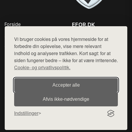
Forside
EFOR.DK
Produkter
Tlf. 78768672
Top Rabatter
Vi bruger cookies på vores hjemmeside for at
Mail:
hej@want.dk
Jotun maling
forbedre din oplevelse, vise mere relevant
Kontakt
indhold og analysere trafikken. Kort sagt: for at
Cookie- og privatlivspolitik
siden fungerer bedre – ikke for at være irriterende.
Cookie- og privatlivspolitik.
Denne side er en del af want.dk, der udgiver en række
Accepter alle
hjemmesider med præsentation af forskellige produkter fra
diverse webshops. Der sælges ikke varer fra denne side - vi
Afvis ikke‑nødvendige
henviser til de shops, som sælger varen. Vi har heller ikke
varerne på lager.
Indstillinger
© 2026 efor.dk. Alle rettigheder forbeholdes.