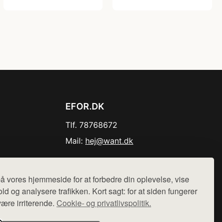
EFOR.DK
Tlf. 78768672
Mail:
hej@want.dk
Cookie- og privatlivspolitik
å vores hjemmeside for at forbedre din oplevelse, vise
ld og analysere trafikken. Kort sagt: for at siden fungerer
være irriterende.
Cookie- og privatlivspolitik.
r sælges ikke varer fra denne side - vi henviser til de shops,