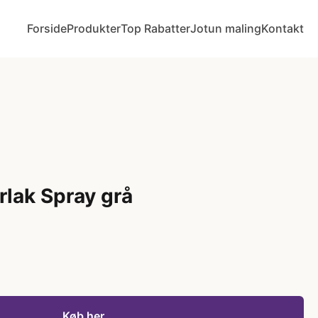
Forside
Produkter
Top Rabatter
Jotun maling
Kontakt
lak Spray grå
Køb her