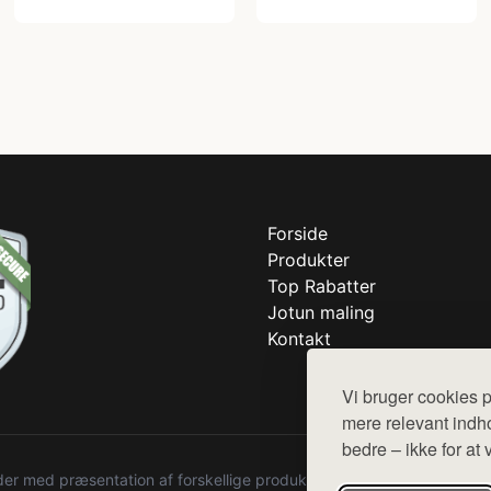
Forside
Produkter
Top Rabatter
Jotun maling
Kontakt
Vi bruger cookies p
mere relevant indho
bedre – ikke for at 
r med præsentation af forskellige produkter fra diverse webshops. De