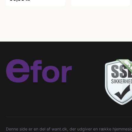
Denne side er en del af want.dk, der udgiver en række hjemmeside