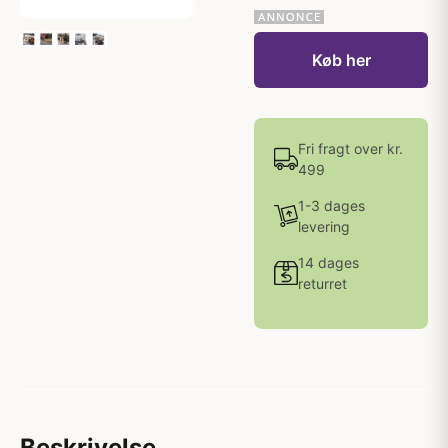
Køb her
Fri fragt over kr.
499
1-3 dages
levering
14 dages
returret
Beskrivelse