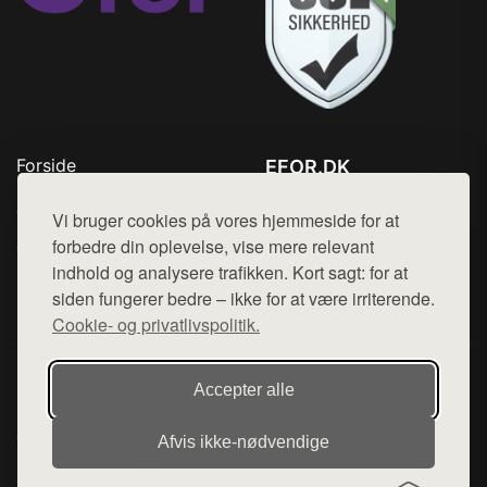
Forside
EFOR.DK
Produkter
Tlf. 78768672
Top Rabatter
Vi bruger cookies på vores hjemmeside for at
Mail:
hej@want.dk
Jotun maling
forbedre din oplevelse, vise mere relevant
Kontakt
indhold og analysere trafikken. Kort sagt: for at
Cookie- og privatlivspolitik
siden fungerer bedre – ikke for at være irriterende.
Cookie- og privatlivspolitik.
Denne side er en del af want.dk, der udgiver en række
Accepter alle
hjemmesider med præsentation af forskellige produkter fra
diverse webshops. Der sælges ikke varer fra denne side - vi
Afvis ikke‑nødvendige
henviser til de shops, som sælger varen. Vi har heller ikke
varerne på lager.