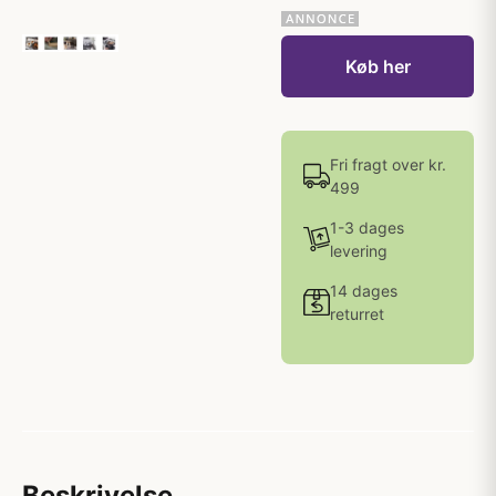
Køb her
Fri fragt over kr.
499
1-3 dages
levering
14 dages
returret
Beskrivelse