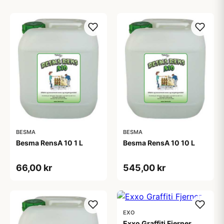
BESMA
BESMA
Besma RensA 10 1 L
Besma RensA 10 10 L
66,00 kr
545,00 kr
EXO
Exxo Graffiti Fjerner