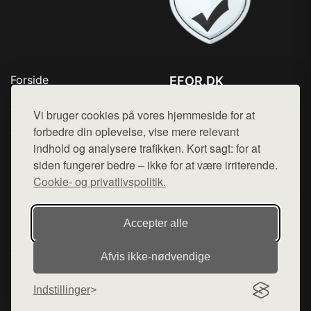
Forside
EFOR.DK
Produkter
Tlf. 78768672
Top Rabatter
Vi bruger cookies på vores hjemmeside for at
Mail:
hej@want.dk
Jotun maling
forbedre din oplevelse, vise mere relevant
Kontakt
indhold og analysere trafikken. Kort sagt: for at
Cookie- og privatlivspolitik
siden fungerer bedre – ikke for at være irriterende.
Cookie- og privatlivspolitik.
Denne side er en del af want.dk, der udgiver en række
Accepter alle
hjemmesider med præsentation af forskellige produkter fra
diverse webshops. Der sælges ikke varer fra denne side - vi
Afvis ikke‑nødvendige
henviser til de shops, som sælger varen. Vi har heller ikke
varerne på lager.
Indstillinger