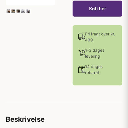
Køb her
Fri fragt over kr.
499
1-3 dages
levering
14 dages
returret
Beskrivelse