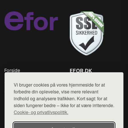
Forside
EFOR.DK
Produkter
Tlf. 78768672
Top Rabatter
Vi bruger cookies på vores hjemmeside for at
Mail:
hej@want.dk
Jotun maling
forbedre din oplevelse, vise mere relevant
Kontakt
indhold og analysere trafikken. Kort sagt: for at
Cookie- og privatlivspolitik
siden fungerer bedre – ikke for at være irriterende.
Cookie- og privatlivspolitik.