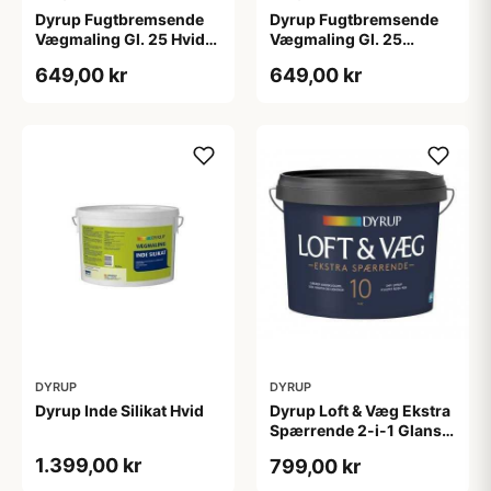
Dyrup Fugtbremsende
Dyrup Fugtbremsende
Vægmaling Gl. 25 Hvid
Vægmaling Gl. 25
4,5 L
tonebar 4,5 L
649,00 kr
649,00 kr
DYRUP
DYRUP
Dyrup Inde Silikat Hvid
Dyrup Loft & Væg Ekstra
Spærrende 2-i-1 Glans
10 4,5 L hvid Gl. 10
1.399,00 kr
799,00 kr