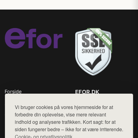
Forside
EFOR.DK
Produkter
Tlf. 78768672
Top Rabatter
Vi bruger cookies på vores hjemmeside for at
Mail:
hej@want.dk
Jotun maling
forbedre din oplevelse, vise mere relevant
Kontakt
indhold og analysere trafikken. Kort sagt: for at
Cookie- og privatlivspolitik
siden fungerer bedre – ikke for at være irriterende.
Cookie- og privatlivspolitik.