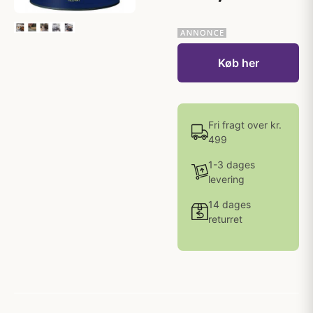
Køb her
Fri fragt over kr.
499
1-3 dages
levering
14 dages
returret