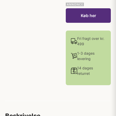
Køb her
Fri fragt over kr.
499
1-3 dages
levering
14 dages
returret
Beskrivelse