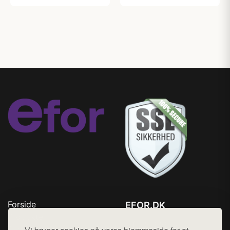
Forside
EFOR.DK
Produkter
Tlf. 78768672
Top Rabatter