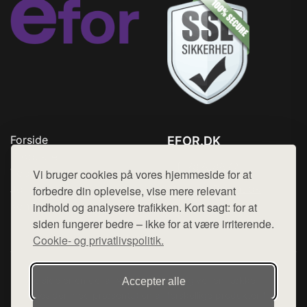
Forside
EFOR.DK
Produkter
Tlf. 78768672
Top Rabatter
Vi bruger cookies på vores hjemmeside for at
Mail:
hej@want.dk
Jotun maling
forbedre din oplevelse, vise mere relevant
Kontakt
indhold og analysere trafikken. Kort sagt: for at
Cookie- og privatlivspolitik
siden fungerer bedre – ikke for at være irriterende.
Cookie- og privatlivspolitik.
Denne side er en del af want.dk, der udgiver en række
Accepter alle
hjemmesider med præsentation af forskellige produkter fra