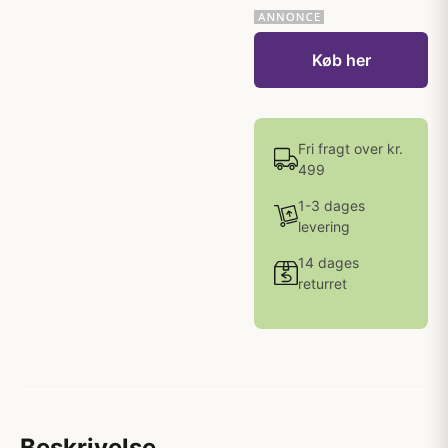
Køb her
Fri fragt over kr.
499
1-3 dages
levering
14 dages
returret
Beskrivelse