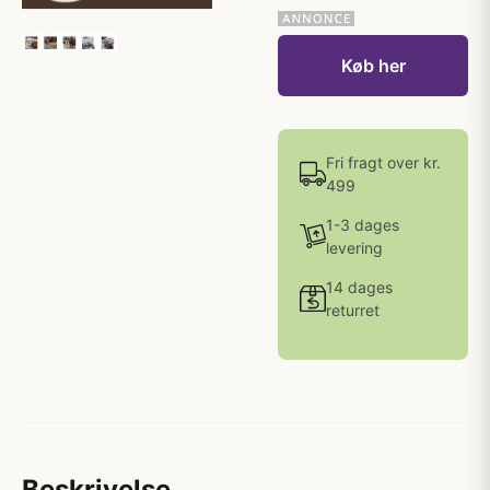
Køb her
Fri fragt over kr.
499
1-3 dages
levering
14 dages
returret
Beskrivelse