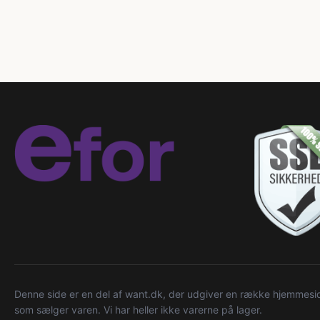
Denne side er en del af want.dk, der udgiver en række hjemmeside
som sælger varen. Vi har heller ikke varerne på lager.