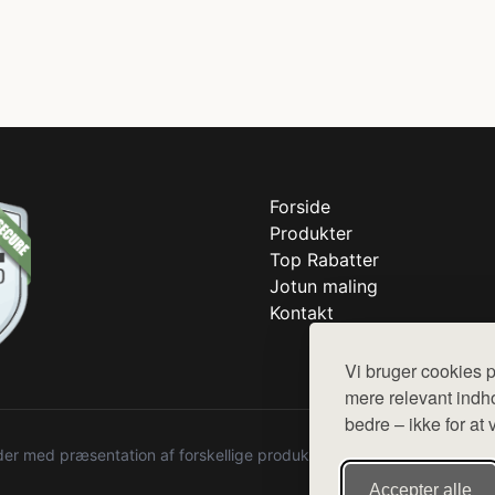
Forside
Produkter
Top Rabatter
Jotun maling
Kontakt
Vi bruger cookies p
mere relevant indho
bedre – ikke for at 
r med præsentation af forskellige produkter fra diverse webshops. De
Accepter alle