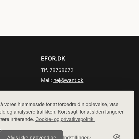
EFOR.DK
Tlf. 78768672
Mail:
hej@want.dk
Cookie- og privatlivspolitik
å vores hjemmeside for at forbedre din oplevelse, vise
ld og analysere trafikken. Kort sagt: for at siden fungerer
være irriterende.
Cookie- og privatlivspolitik.
r sælges ikke varer fra denne side - vi henviser til de shops,
Afvis ikke‑nødvendige
Indstillinger