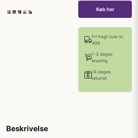
Køb her
Fri fragt over kr.
499
1-3 dages
levering
14 dages
returret
Beskrivelse