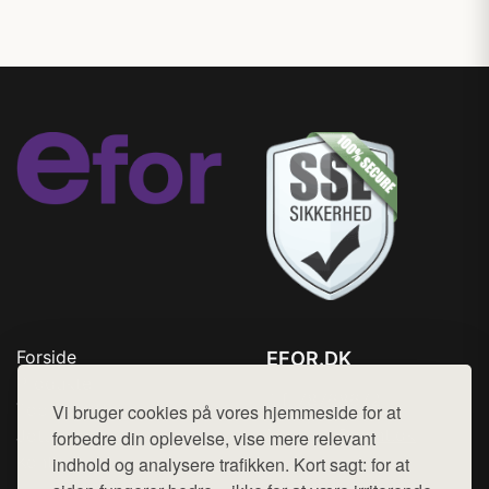
Forside
EFOR.DK
Produkter
Tlf. 78768672
Top Rabatter
Vi bruger cookies på vores hjemmeside for at
Mail:
hej@want.dk
Jotun maling
forbedre din oplevelse, vise mere relevant
Kontakt
indhold og analysere trafikken. Kort sagt: for at
Cookie- og privatlivspolitik