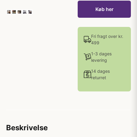
Køb her
Fri fragt over kr.
499
1-3 dages
levering
14 dages
returret
Beskrivelse