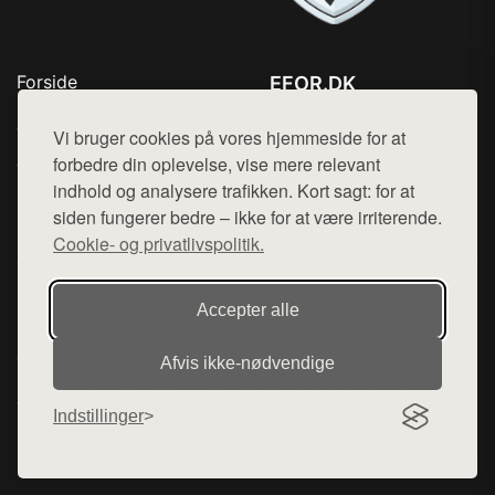
Forside
EFOR.DK
Produkter
Tlf. 78768672
Top Rabatter
Vi bruger cookies på vores hjemmeside for at
Mail:
hej@want.dk
Jotun maling
forbedre din oplevelse, vise mere relevant
Kontakt
indhold og analysere trafikken. Kort sagt: for at
Cookie- og privatlivspolitik
siden fungerer bedre – ikke for at være irriterende.
Cookie- og privatlivspolitik.
Denne side er en del af want.dk, der udgiver en række
Accepter alle
hjemmesider med præsentation af forskellige produkter fra
diverse webshops. Der sælges ikke varer fra denne side - vi
Afvis ikke‑nødvendige
henviser til de shops, som sælger varen. Vi har heller ikke
varerne på lager.
Indstillinger
© 2026 efor.dk. Alle rettigheder forbeholdes.