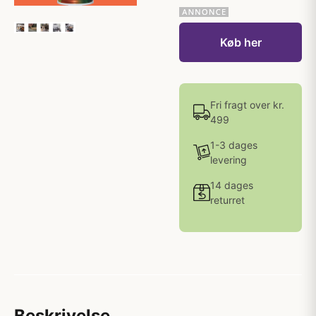
Køb her
Fri fragt over kr.
499
1-3 dages
levering
14 dages
returret
Beskrivelse