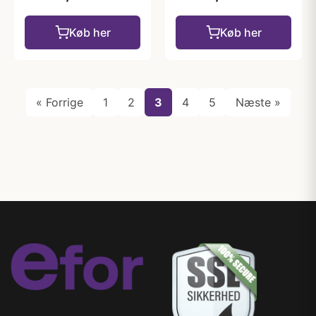
Køb her
Køb her
« Forrige
1
2
3
4
5
Næste »