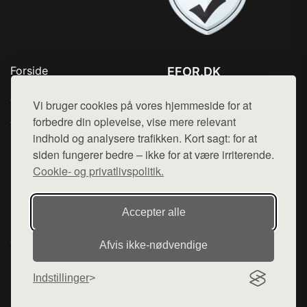
Forside
EFOR.DK
Produkter
Tlf. 78768672
Top Rabatter
Vi bruger cookies på vores hjemmeside for at
Mail:
hej@want.dk
Jotun maling
forbedre din oplevelse, vise mere relevant
Kontakt
indhold og analysere trafikken. Kort sagt: for at
Cookie- og privatlivspolitik
siden fungerer bedre – ikke for at være irriterende.
Cookie- og privatlivspolitik.
Denne side er en del af want.dk, der udgiver en række
Accepter alle
hjemmesider med præsentation af forskellige produkter fra
diverse webshops. Der sælges ikke varer fra denne side - vi
Afvis ikke‑nødvendige
henviser til de shops, som sælger varen. Vi har heller ikke
varerne på lager.
Indstillinger
© 2026 efor.dk. Alle rettigheder forbeholdes.