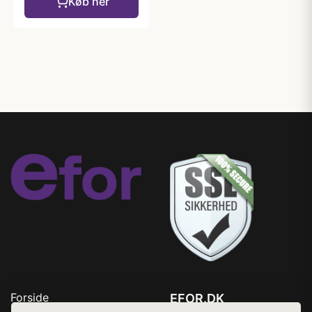
Køb her
Forside
EFOR.DK