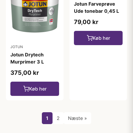
Jotun Farveprøve
Ude tonebar 0,45 L
79,00 kr
Køb her
JOTUN
Jotun Drytech
Murprimer 3 L
375,00 kr
Køb her
1
2
Næste »