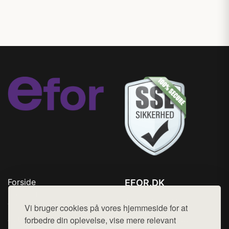
Forside
EFOR.DK
Produkter
Tlf. 78768672
Top Rabatter
Vi bruger cookies på vores hjemmeside for at
Mail:
hej@want.dk
Jotun maling
forbedre din oplevelse, vise mere relevant