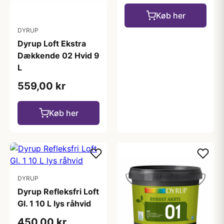
Køb her
DYRUP
Dyrup Loft Ekstra
Dækkende 02 Hvid 9
L
559,00 kr
Køb her
DYRUP
Dyrup Refleksfri Loft
Gl. 1 10 L lys råhvid
450,00 kr